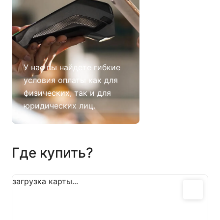
Мы предлагае
выбор способ
У нас вы найдете гибкие
доставки, вкл
условия оплаты как для
быструю дост
физических, так и для
Москве и обла
юридических лиц.
также по всей
Где купить?
загрузка карты...