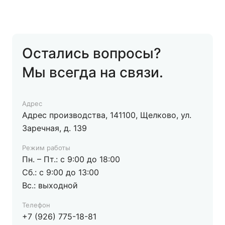
На карте
Пн.-Вс.: 10:00-22:00
8(965) 186-78-67
Остались вопросы?
dasparkettwelt@mail.ru
Мы всегда на связи.
Das Parkett Welt (Красногорск), г.
Красногорск, ул. Международная 6, этаж 2
Адрес
На карте
Адрес производства, 141100, Щелково, ул.
Пн.-Вс.: 10:00-22:00
Заречная, д. 139
8(903) 158-63-93
Режим работы
dasparkettwelt@mail.ru
Пн. – Пт.: с 9:00 до 18:00
Сб.: с 9:00 до 13:00
Вс.: выходной
Das Parkett Welt (Одинцовский р-н),
Московская область, Одинцовский р-н, ул.
Телефон
Торговая стр.2
+7 (926) 775-18-81