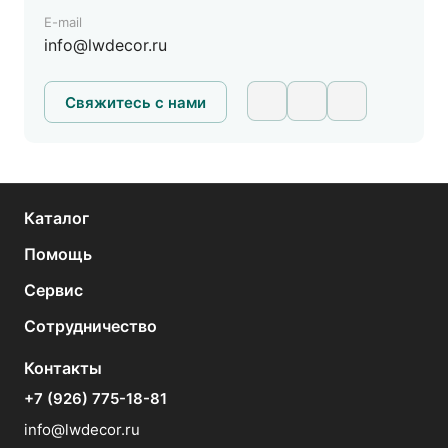
На карте
E-mail
Пн.-Вс.: 10:00-20:00
info@lwdecor.ru
8(926) 279-27-92
7107393@mail.ru
Свяжитесь с нами
Рам Хаус, ул. Красная сосна 2а. ТЦ Компас,
3 этаж, в центре зала магазин Рам Хаус
На карте
Каталог
Пн.-Вс.: 11:00-20:00
Помощь
Сервис
TeralDecor, г. Химки, Вашутинское шоссе,
вл. 18А, «Химкинский двор», павильон А-11
Сотрудничество
На карте
Контакты
Пн-Вс: 9:00-18:00
+7 (926) 775-18-81
8-926-448-40-65
info@lwdecor.ru
teraldecor@gmail.com