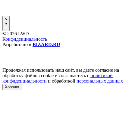
Калинка пол (kalinkapol), г. Москва, МКАД, 8-й
километр, 3, корп. 2, 2 этаж, павильон 8
На карте
Пн.-Вс.: 10:00-20:00
© 2026 LWD
+7 (495) 205-68-05
Конфиденциальность
+7 (909) 151-44-77
Разработано в
BIZARD.RU
info@kalinkapol.ru
Вини-пол, г. Москва, Малый Дровяной переулок, 3 стр 1
Продолжая использовать наш сайт, вы даете согласие на
На карте
обработку файлов cookie и соглашаетесь с
политикой
Пн.-Пт.: 10:00-21:00
конфиденциальности
и обработкой
персональных данных
Сб.-Вс.: 10:00-19:00
Хорошо
8 (495) 191-09-67
zakaz-online@vini-pol.ru
Дом ламината, г. Москва, ул. Рябиновая, д. 26 стр. 2
На карте
Пн.-Сб.: 10:00-20:00
Вс.: Выходной