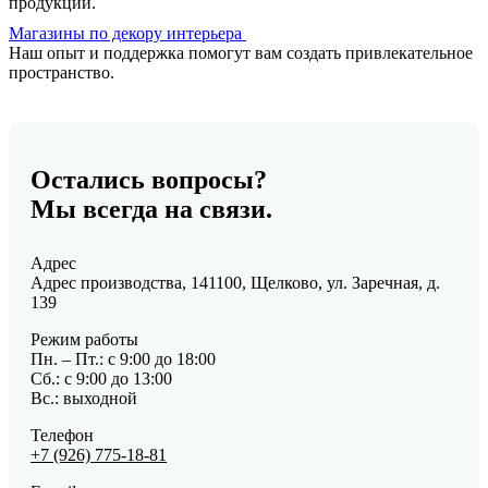
продукции.
8(965) 186-78-67
dasparkettwelt@mail.ru
Магазины по декору интерьера
Наш опыт и поддержка помогут вам создать привлекательное
пространство.
Das Parkett Welt (Красногорск), г. Красногорск, ул.
Международная 6, этаж 2
На карте
Пн.-Вс.: 10:00-22:00
Остались вопросы?
8(903) 158-63-93
Мы всегда на связи.
dasparkettwelt@mail.ru
Адрес
Das Parkett Welt (Одинцовский р-н), Московская область,
Адрес производства, 141100, Щелково, ул. Заречная, д.
Одинцовский р-н, ул. Торговая стр.2
139
На карте
Пн.-Вс.: 10:00-20:00
Режим работы
Пн. – Пт.: с 9:00 до 18:00
8(926) 279-27-92
Сб.: с 9:00 до 13:00
7107393@mail.ru
Вс.: выходной
Телефон
Рам Хаус, ул. Красная сосна 2а. ТЦ Компас, 3 этаж, в
+7 (926) 775-18-81
центре зала магазин Рам Хаус