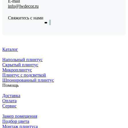
E-mail
На карте
info@lwdecor.ru
Пн.-Вс.: 11:00-20:00
Свяжитесь с нами
TeralDecor, г. Химки, Вашутинское шоссе, вл. 18А,
«Химкинский двор», павильон А-11
На карте
Пн-Вс: 9:00-18:00
Каталог
8-926-448-40-65
teraldecor@gmail.com
Напольный плинтус
Скрытый плинтус
Микроплинтус
Паркетный двор, Каширское шоссе, 19, корп. 1, ТК
Плинтус с подсветкой
«Каширский Двор» (корп. 1), 2-этаж пав. 2А-1П
Шпонированный плинтус
Помощь
На карте
Пн.-Вс.: 09:00-20:00
Доставка
8 (495) 999-22-96
Оплата
info@parquetstyle.ru
Сервис
Замер помещения
Подбор цвета
Паркет Лайф, г. Мытищи, ул. Коммунистическая, 25г,
Монтаж плинтуса
ТСК "Тракт-Терминал"