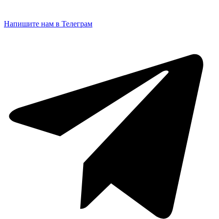
Лепнина (Говорово), г. Москва, поселение Московский,
МКАД, 47-й километр
Напишите нам в Телеграм
На карте
Пн.-Вс.: 10:00-21:00
Хороший пол (Парк культуры), г. Москва, Фрунзенская
наб., д.10,
На карте
Парк культуры
Пн.-Вс.: 10:00-20:00
+7 (499) 246-22-61
+7 (499) 246-28-99
horpol@horpol.ru
Хороший пол (Кузнецкий мост), г. Москва, ул.
Кузнецкий Мост, д. 21/5
На карте
Кузнецкий Мост
Пн.-Вс.: 10:00-20:00