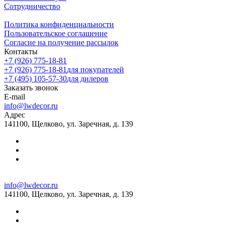
Сотрудничество
На карте
Пн.-Вс.: 09:00-18:00
Политика конфиденциальности
+7(495)507-36-46
Пользовательское соглашение
info@evro-parket.ru
Согласие на получение рассылок
Контакты
+7 (926) 775-18-81
+7 (926) 775-18-81
для покупателей
Leo Parquet (Каширский Двор), г. Москва, Каширское
+7 (495) 105-57-30
для дилеров
шоссе, д.19, корп.1, ТК «Каширский Двор-1»
Заказать звонок
На карте
E-mail
Пн.-Вс.: 09:00-21:00
info@lwdecor.ru
Адрес
+7(495) 108-74-47
141100, Щелково, ул. Заречная, д. 139
kd@leoparquet.ru
Leo Parquet (ТК Конструктор), г. Москва, Москва 25-й
км МКАД, вл.1, ТК Конструктор
На карте
info@lwdecor.ru
Пн.-Вс.: 10:00-21:00
141100, Щелково, ул. Заречная, д. 139
+7 (495) 775-49-40
kt@leoparquet.ru