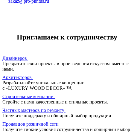
zakaz@pro-plintus.ru
Top profiles (ProfileHome), ТК Владимирский Тракт, ул.
Нахимовский пр-кт 24 стр. 2, «Expostroy», Павильон 3,
Стенд №309
Приглашаем к сотрудничеству
На карте
Пн.-Сб.: 10:00-20:00
Вс.: 10:00-19:00
+7 925 738-58-56
Дизайнеров
Превратите свои проекты в произведения искусства вместе с
нами.
ООО Полтрейд, г. Мытищи, ул. Шараповский проезд,
Архитекторов
владение 2, строение 4
Разрабатывайте уникальные концепции
На карте
с «LUXURY WOOD DECOR» ™.
Пн.-Вс.: 10:00-20:00
Строительные компании
Стройте с нами качественные и стильные проекты.
Das Parkett Welt (Видное), г. Видное, посёлок Совхоз
Частных мастеров по ремонту
им.Ленина, ТЦ Твой Дом 24 км
Получите поддержку и обширный выбор продукции.
На карте
Продавцов розничной сети
Пн.-Вс.: 10:00-22:00
Получите гибкие условия сотрудничества и обширный выбор