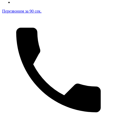
Leo Parquet (Румянцево), г. Москва, поселение
Перезвоним за 90 сек.
Московский, Киевское шоссе, 22-й километр, корпус Г,
павильон: 109
На карте
Пн.-Вс.: 10:00-21:00
+7(495) 108-74-47
rum@leoparquet.ru
Лепнина (ТЦ Family Room), г. Москва, поселение
Московский, Киевское шоссе, 22-й километр, корпус Г,
павильон: 109
На карте
Пн.-Вс.: 10:00-21:00
Лепнина (ТЦ Декоратор), г. Москва, Рязанский просп., 2,
корп. 3, Москва Тц Декоратор 2 этаж
На карте
Пн.-Вс.: 10:00-21:00