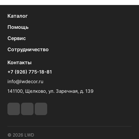
3 этаж, в центре зала магазин Рам Хаус
На карте
Каталог
Пн.-Вс.: 11:00-20:00
Помощь
Сервис
TeralDecor, г. Химки, Вашутинское шоссе,
вл. 18А, «Химкинский двор», павильон А-11
Сотрудничество
На карте
Контакты
Пн-Вс: 9:00-18:00
+7 (926) 775-18-81
8-926-448-40-65
info@lwdecor.ru
teraldecor@gmail.com
141100, Щелково, ул. Заречная, д. 139
Паркетный двор, Каширское шоссе, 19,
корп. 1, ТК «Каширский Двор» (корп. 1), 2-
этаж пав. 2А-1П
На карте
Пн.-Вс.: 09:00-20:00
© 2026 LWD