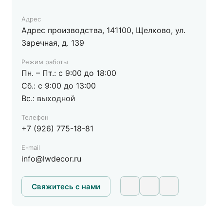
Das Parkett Welt (Красногорск), г.
Красногорск, ул. Международная 6, этаж 2
Адрес
На карте
Адрес производства, 141100, Щелково, ул.
Пн.-Вс.: 10:00-22:00
Заречная, д. 139
8(903) 158-63-93
Режим работы
dasparkettwelt@mail.ru
Пн. – Пт.: с 9:00 до 18:00
Сб.: с 9:00 до 13:00
Вс.: выходной
Das Parkett Welt (Одинцовский р-н),
Московская область, Одинцовский р-н, ул.
Телефон
Торговая стр.2
+7 (926) 775-18-81
На карте
E-mail
Пн.-Вс.: 10:00-20:00
info@lwdecor.ru
8(926) 279-27-92
7107393@mail.ru
Свяжитесь с нами
Рам Хаус, ул. Красная сосна 2а. ТЦ Компас,