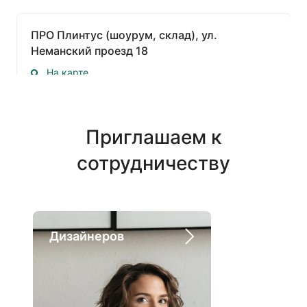
ПРО Плинтус (шоурум, склад), ул.
Неманский проезд 18
На карте
Строгино
Пн.-Пт.: 09:00-17:00
Сб.: 10:00-15:00
Приглашаем к
Вс.: Выходной
сотрудничеству
+7 (495) 772-62-09
zakaz@pro-plintus.ru
Top profiles (ProfileHome), ТК Владимирский
Дизайнеров
Архитект
Тракт, ул. Нахимовский пр-кт 24 стр. 2,
«Expostroy», Павильон 3, Стенд №309
На карте
Пн.-Сб.: 10:00-20:00