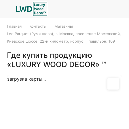
Главная
Контакты
Магазины
Leo Parquet (Румянцево), г. Москва, поселение Московский,
Киевское шоссе, 22-й километр, корпус Г, павильон: 109
Где купить продукцию
«LUXURY WOOD DECOR» ™
загрузка карты...