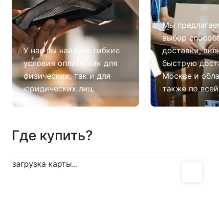
Мы предлагае
выбор способ
У нас вы найдете гибкие
доставки, вкл
условия оплаты как для
быструю дост
физических, так и для
Москве и обла
юридических лиц.
также по всей
Где купить?
загрузка карты...