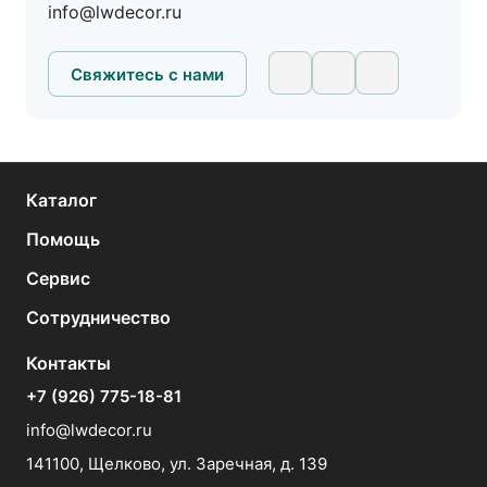
info@lwdecor.ru
8(926) 279-27-92
7107393@mail.ru
Свяжитесь с нами
Рам Хаус, ул. Красная сосна 2а. ТЦ Компас,
3 этаж, в центре зала магазин Рам Хаус
На карте
Каталог
Пн.-Вс.: 11:00-20:00
Помощь
Сервис
TeralDecor, г. Химки, Вашутинское шоссе,
вл. 18А, «Химкинский двор», павильон А-11
Сотрудничество
На карте
Контакты
Пн-Вс: 9:00-18:00
+7 (926) 775-18-81
8-926-448-40-65
info@lwdecor.ru
teraldecor@gmail.com
141100, Щелково, ул. Заречная, д. 139