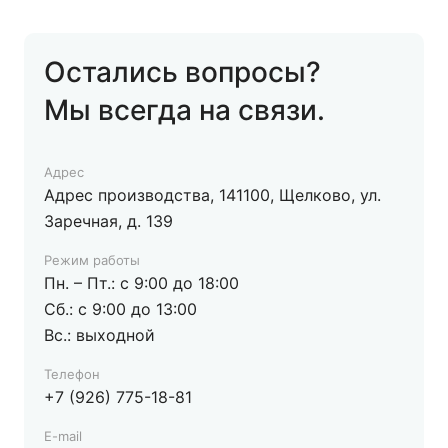
Пн.-Вс.: 10:00-22:00
8(965) 186-78-67
Остались вопросы?
dasparkettwelt@mail.ru
Мы всегда на связи.
Das Parkett Welt (Красногорск), г.
Красногорск, ул. Международная 6, этаж 2
Адрес
На карте
Адрес производства, 141100, Щелково, ул.
Пн.-Вс.: 10:00-22:00
Заречная, д. 139
8(903) 158-63-93
Режим работы
dasparkettwelt@mail.ru
Пн. – Пт.: с 9:00 до 18:00
Сб.: с 9:00 до 13:00
Вс.: выходной
Das Parkett Welt (Одинцовский р-н),
Московская область, Одинцовский р-н, ул.
Телефон
Торговая стр.2
+7 (926) 775-18-81
На карте
E-mail
Пн.-Вс.: 10:00-20:00