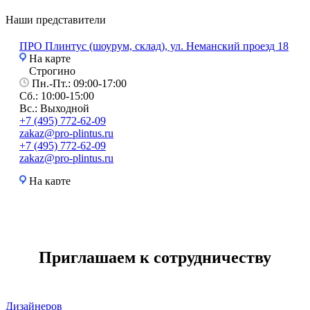
Наши представители
ПРО Плинтус (шоурум, склад), ул. Неманский проезд 18
На карте
Строгино
Пн.-Пт.: 09:00-17:00
Сб.: 10:00-15:00
Вс.: Выходной
+7 (495) 772-62-09
zakaz@pro-plintus.ru
+7 (495) 772-62-09
zakaz@pro-plintus.ru
На карте
Top profiles (ProfileHome), ТК Владимирский Тракт, ул.
Нахимовский пр-кт 24 стр. 2, «Expostroy», Павильон 3,
Стенд №309
Приглашаем к сотрудничеству
На карте
Пн.-Сб.: 10:00-20:00
Вс.: 10:00-19:00
+7 925 738-58-56
Дизайнеров
+7 925 738-58-56