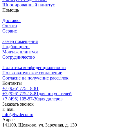
центре зала магазин Рам Хаус
Шпонированный плинтус
На карте
Помощь
Пн.-Вс.: 11:00-20:00
Доставка
На карте
Оплата
Сервис
TeralDecor, г. Химки, Вашутинское шоссе, вл. 18А,
Замер помещения
«Химкинский двор», павильон А-11
Подбор цвета
На карте
Монтаж плинтуса
Пн-Вс: 9:00-18:00
Сотрудничество
8-926-448-40-65
teraldecor@gmail.com
Политика конфиденциальности
8-926-448-40-65
Пользовательское соглашение
teraldecor@gmail.com
Согласие на получение рассылок
Контакты
На карте
+7 (926) 775-18-81
+7 (926) 775-18-81
для покупателей
+7 (495) 105-57-30
для дилеров
Паркетный двор, Каширское шоссе, 19, корп. 1, ТК
Заказать звонок
«Каширский Двор» (корп. 1), 2-этаж пав. 2А-1П
E-mail
На карте
info@lwdecor.ru
Пн.-Вс.: 09:00-20:00
Адрес
8 (495) 999-22-96
141100, Щелково, ул. Заречная, д. 139
info@parquetstyle.ru