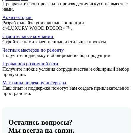
Превратите свои проекты в произведения искусства вместе с
нами.
На карте
Архитекторов
Разрабатывайте уникальные концепции
ООО Полтрейд, г. Мытищи, ул. Шараповский проезд,
с «LUXURY WOOD DECOR» ™.
владение 2, строение 4
Строительные компании
На карте
Стройте с нами качественные и стильные проекты.
Пн.-Вс.: 10:00-20:00
Частных мастеров по ремонту
На карте
Получите поддержку и обширный выбор продукции.
Продавцов розничной сети
Получите гибкие условия сотрудничества и обширный выбор
Das Parkett Welt (Видное), г. Видное, посёлок Совхоз
продукции.
им.Ленина, ТЦ Твой Дом 24 км
На карте
Магазины по декору интерьера
Пн.-Вс.: 10:00-22:00
Наш опыт и поддержка помогут вам создать привлекательное
8(965) 186-78-67
пространство.
dasparkettwelt@mail.ru
8(965) 186-78-67
dasparkettwelt@mail.ru
На карте
Остались вопросы?
Мы всегда на связи.