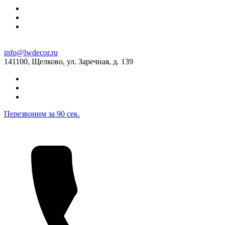
8 (495) 999-22-96
info@parquetstyle.ru
На карте
info@lwdecor.ru
Паркет Лайф, г. Мытищи, ул. Коммунистическая, 25г,
141100, Щелково, ул. Заречная, д. 139
ТСК "Тракт-Терминал"
На карте
Пн.-Вс.: 09:00-18:00
+7(495)507-36-46
info@evro-parket.ru
Перезвоним за 90 сек.
+7(495)507-36-46
info@evro-parket.ru
На карте
Leo Parquet (Каширский Двор), г. Москва, Каширское
шоссе, д.19, корп.1, ТК «Каширский Двор-1»
На карте
Пн.-Вс.: 09:00-21:00
+7(495) 108-74-47
kd@leoparquet.ru
+7(495) 108-74-47