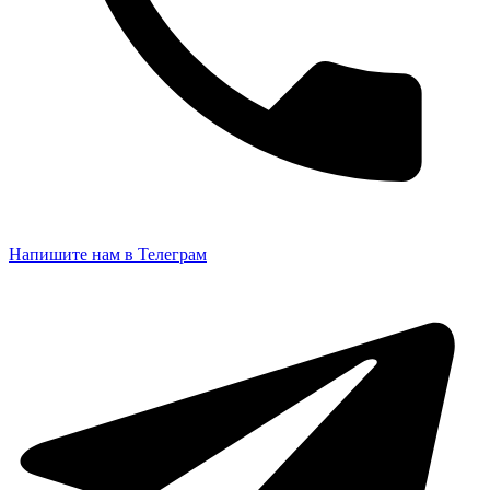
kd@leoparquet.ru
На карте
Leo Parquet (ТК Конструктор), г. Москва, Москва 25-й
км МКАД, вл.1, ТК Конструктор
На карте
Пн.-Вс.: 10:00-21:00
+7 (495) 775-49-40
kt@leoparquet.ru
+7 (495) 775-49-40
kt@leoparquet.ru
Напишите нам в Телеграм
На карте
Leo Parquet (Румянцево), г. Москва, поселение
Московский, Киевское шоссе, 22-й километр, корпус Г,
павильон: 109
На карте
Пн.-Вс.: 10:00-21:00
+7(495) 108-74-47
rum@leoparquet.ru