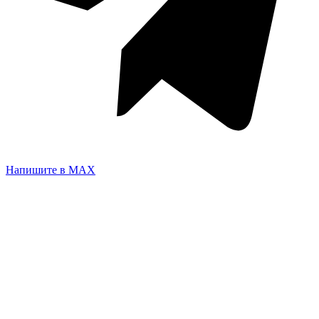
+7(495) 108-74-47
rum@leoparquet.ru
На карте
Лепнина (ТЦ Family Room), г. Москва, поселение
Московский, Киевское шоссе, 22-й километр, корпус Г,
павильон: 109
На карте
Пн.-Вс.: 10:00-21:00
На карте
Напишите в MAX
Лепнина (ТЦ Декоратор), г. Москва, Рязанский просп., 2,
корп. 3, Москва Тц Декоратор 2 этаж
На карте
Пн.-Вс.: 10:00-21:00
На карте
Лепнина (Говорово), г. Москва, поселение Московский,
МКАД, 47-й километр